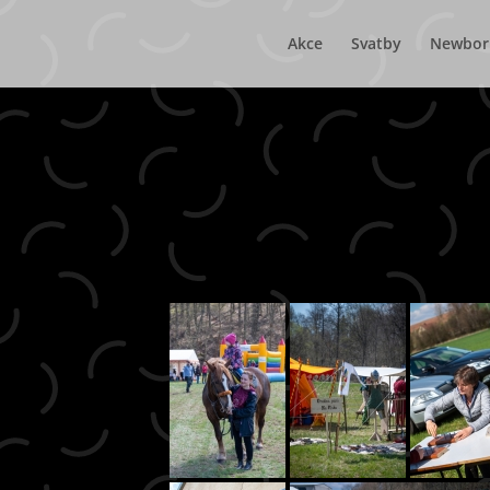
Akce
Svatby
Newbor